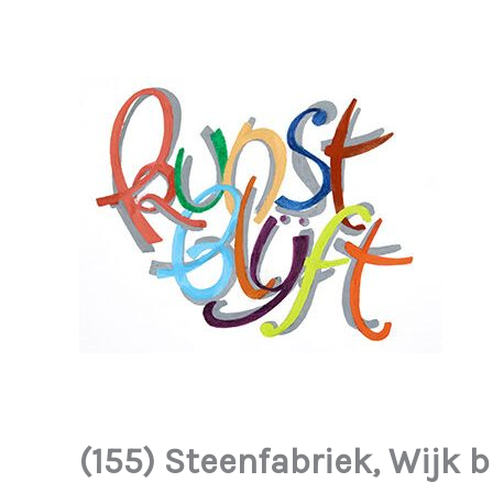
Ga
naar
de
inhoud
(155) Steenfabriek, Wijk 